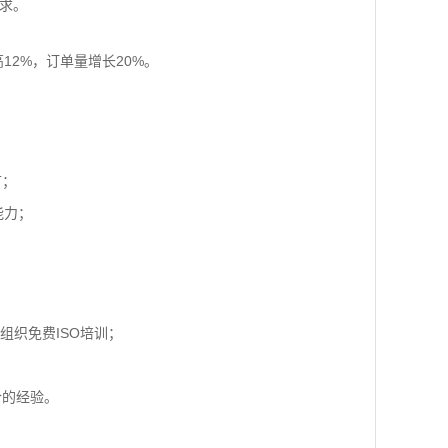
要求。
12%，订单量增长20%。
节；
的能力；
组织免费ISO培训；
合的经验。