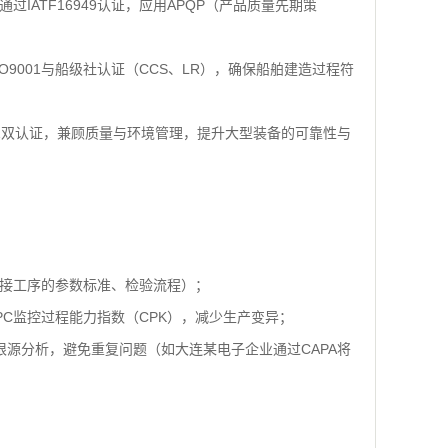
IATF16949认证，应用APQP（产品质量先期策
求；
O9001与船级社认证（CCS、LR），确保船舶建造过程符
4001双认证，兼顾质量与环境管理，提升大型装备的可靠性与
焊接工序的参数标准、检验流程）；
PC监控过程能力指数（CPK），减少生产变异；
根源分析，避免重复问题（如大连某电子企业通过CAPA将