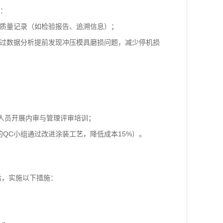
势：
求的质量记录（如检验报告、追溯信息）；
通过数据分析提前发现冲压模具磨损问题，减少停机损
理人员开展内审与管理评审培训；
的QC小组通过改进涂装工艺，降低成本15%）。
认证后，实施以下措施：
核；