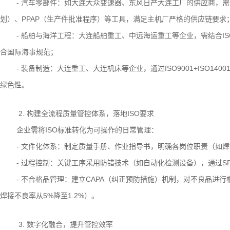
- 汽车零部件：如大连大众变速器、东风日产大连工厂的供应商，需通过
划）、PPAP（生产件批准程序）等工具，满足主机厂严格的供应链要
- 船舶与海洋工程：大连船舶重工、中远海运重工等企业，需结合IS
合国际海事规范；
- 装备制造：大连重工、大连机床等企业，通过ISO9001+ISO1
绿色性。
2. 构建全流程质量管控体系，落地ISO要求
企业需将ISO标准转化为可操作的日常管理：
- 文件化体系：制定质量手册、作业指导书，明确各岗位职责（如
- 过程控制：关键工序采用防错技术（如自动化检测设备），通过S
- 不合格品管理：建立CAPA（纠正预防措施）机制，对不良品进行
焊接不良率从5%降至1.2%）。
3. 数字化融合，提升管控效率