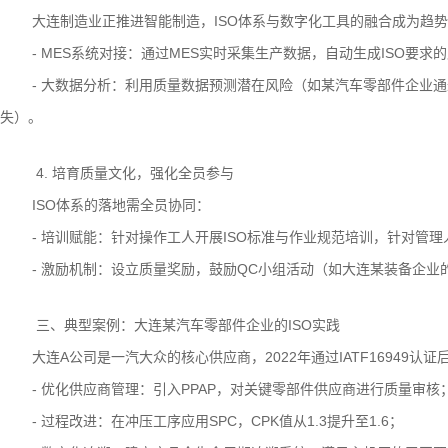
大连制造业正推进智能制造，ISO体系与数字化工具的融合成为趋
- MES系统对接：通过MES实时采集生产数据，自动生成ISO要
- 大数据分析：利用质量数据预测潜在风险（如某汽车零部件企业
失）。
4. 培育质量文化，强化全员参与
ISO体系的落地需全员协同：
- 培训赋能：针对操作工人开展ISO标准与作业规范培训，针对管
- 激励机制：设立质量奖励，鼓励QC小组活动（如大连某装备企业
三、典型案例：大连某汽车零部件企业的ISO实践
大连A公司是一汽大众的核心供应商，2022年通过IATF16949
- 优化供应商管理：引入PPAP，对关键零部件供应商进行质量审
- 过程改进：在冲压工序应用SPC，CPK值从1.3提升至1.6；